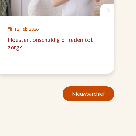
12 Feb 2026
Hoesten: onschuldig of reden tot
8
zorg?
Nieuwsarchief